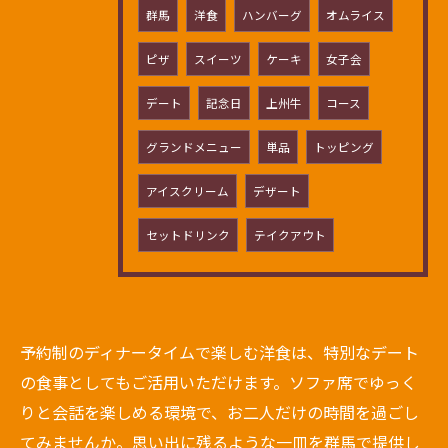
群馬
洋食
ハンバーグ
オムライス
ピザ
スイーツ
ケーキ
女子会
デート
記念日
上州牛
コース
グランドメニュー
単品
トッピング
アイスクリーム
デザート
セットドリンク
テイクアウト
予約制のディナータイムで楽しむ洋食は、特別なデート
の食事としてもご活用いただけます。ソファ席でゆっく
りと会話を楽しめる環境で、お二人だけの時間を過ごし
てみませんか。思い出に残るような一皿を群馬で提供し