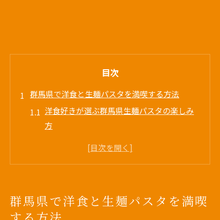
目次
群馬県で洋食と生麺パスタを満喫する方法
洋食好きが選ぶ群馬県生麺パスタの楽しみ
方
高崎生パスタ人気店で味わう洋食の魅力
生パスタ専門店を巡る群馬の洋食体験のす
すめ
群馬県産パスタと洋食が織りなす至福の時
群馬県で洋食と生麺パスタを満喫
間
する方法