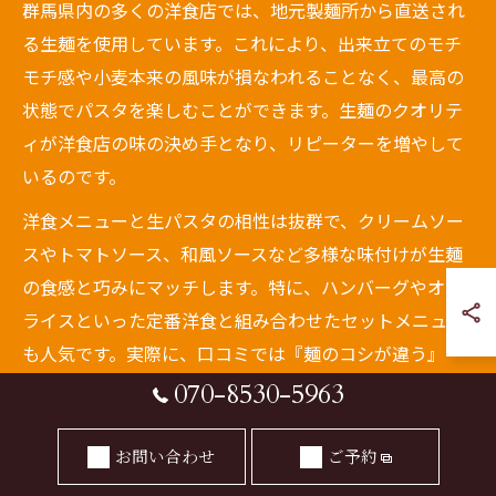
群馬県内の多くの洋食店では、地元製麺所から直送され
る生麺を使用しています。これにより、出来立てのモチ
モチ感や小麦本来の風味が損なわれることなく、最高の
状態でパスタを楽しむことができます。生麺のクオリテ
ィが洋食店の味の決め手となり、リピーターを増やして
いるのです。
洋食メニューと生パスタの相性は抜群で、クリームソー
スやトマトソース、和風ソースなど多様な味付けが生麺
の食感と巧みにマッチします。特に、ハンバーグやオム
ライスといった定番洋食と組み合わせたセットメニュー
も人気です。実際に、口コミでは『麺のコシが違う』
『ソースがよく絡む』といった高評価が多く見られま
070-8530-5963
す。
お問い合わせ
ご予約
一方で、生麺は保存や調理のタイミングに注意が必要で