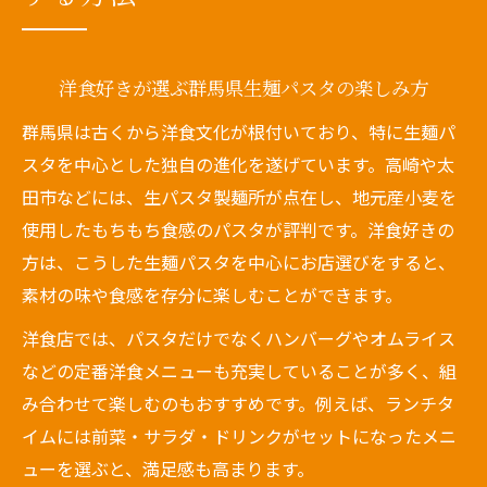
生麺のモチモチ感を洋食で堪能するコツ
話題のパスタ文化を洋食視点で探る群馬県の魅
力
洋食好きが選ぶ群馬県生麺パスタの楽しみ方
洋食目線で見る群馬パスタ四天王の特徴と
群馬県は古くから洋食文化が根付いており、特に生麺パ
魅力
スタを中心とした独自の進化を遂げています。高崎や太
マツコで話題の高崎パスタを洋食として味
田市などには、生パスタ製麺所が点在し、地元産小麦を
わう方法
使用したもちもち食感のパスタが評判です。洋食好きの
生パスタ製麺所が支える群馬県の洋食文化
方は、こうした生麺パスタを中心にお店選びをすると、
優勝店から学ぶ洋食と群馬パスタの新しい
素材の味や食感を存分に楽しむことができます。
関係
洋食店では、パスタだけでなくハンバーグやオムライス
話題店で体感する生麺洋食の食べ比べポイ
などの定番洋食メニューも充実していることが多く、組
ント
み合わせて楽しむのもおすすめです。例えば、ランチタ
生麺ならではの食感を洋食で楽しむ群馬パスタ
イムには前菜・サラダ・ドリンクがセットになったメニ
体験
ューを選ぶと、満足感も高まります。