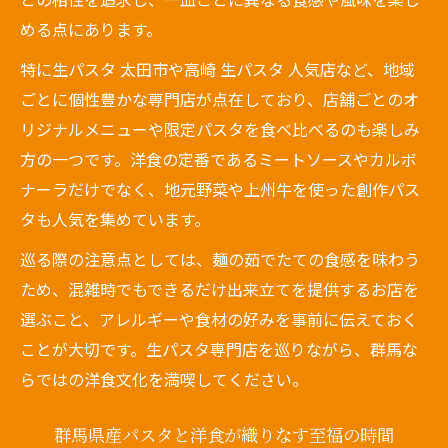
観光ランチで味わう群馬県洋食生パスタの
める点にあります。
魅力
特に生パスタ 太田市や高崎 生パスタ 人気店など、地域
洋食好きが選ぶ生麺パスタのおすすめポイ
ごとに個性豊かな専門店が点在しており、店舗ごとのオ
ント
リジナルメニューや限定パスタを食べ比べるのも楽しみ
高崎生パスタ人気店で体験する洋食ランチ
方の一つです。洋食の定番であるミートソースやカルボ
生パスタ専門店を巡るグルメ観光の楽しみ
ナーラだけでなく、地元野菜や上州牛を使った創作パス
方
タも人気を集めています。
製麺所直送パスタで洋食旅を充実させるコ
巡る際の注意点としては、麺の茹でたての食感を味わう
ツ
ため、混雑時でもできるだけ出来立てを提供するお店を
選ぶこと、アレルギーや食材の好みを事前に伝えておく
ことが大切です。生パスタ専門店を巡りながら、群馬な
らではの洋食文化を満喫してください。
群馬県産パスタと洋食が織りなす至福の時間