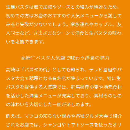
生麺のもちもち食感が際立つ洋食パスタ体
生麺パスタは茹で加減やソースとの絡みが絶妙なため、
験
初めての方はお店のおすすめや人気メニューから試して
群馬県で味わう生パスタ洋食の贅沢な一皿
みると失敗が少ないでしょう。家族連れやカップル、友
人気の生パスタ専門店で洋食を満喫する方
人同士など、さまざまなシーンで洋食と生パスタの味わ
法
いを堪能できます。
製麺所直送の生麺が生み出す洋食の奥深さ
高崎生パスタ人気店で味わう洋食の魅力
群馬の洋食パスタで味わう生麺の魅力分析
洋食好きが注目する群馬県パスタの新定番を発
高崎は「パスタの街」としても知られ、テレビ番組やパ
見
スタ大会で話題となる有名店が集まっています。特に生
パスタを提供する人気店では、群馬県産小麦や地元食材
洋食ファン必見群馬県生麺パスタの最新動
を活かした洋食メニューが充実しており、素材そのもの
向
の味わいを大切にした一皿が楽しめます。
新定番となる洋食×生麺パスタの選び方ポ
イント
例えば、マツコの知らない世界や各種グルメ大会で紹介
されたお店では、シャンゴやトマトソースを使ったオリ
話題の高崎パスタを洋食視点で徹底比較