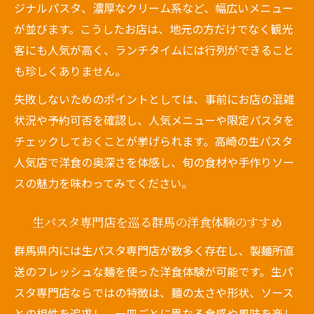
ジナルパスタ、濃厚なクリーム系など、幅広いメニュー
生パスタ専門店の洋食メニューが人気な理
が並びます。こうしたお店は、地元の方だけでなく観光
由
客にも人気が高く、ランチタイムには行列ができること
群馬県産素材を活かした洋食パスタの新提
も珍しくありません。
案
失敗しないためのポイントとしては、事前にお店の混雑
モチモチ生麺が主役の群馬洋食パスタ事情を解
状況や予約可否を確認し、人気メニューや限定パスタを
説
チェックしておくことが挙げられます。高崎の生パスタ
洋食と生麺パスタが広がる群馬のグルメ事
人気店で洋食の奥深さを体感し、旬の食材や手作りソー
情
スの魅力を味わってみてください。
高崎発生パスタが洋食で人気を集める理由
製麺所直送の生麺と洋食の絶妙な融合
生パスタ専門店を巡る群馬の洋食体験のすすめ
群馬県の洋食パスタは生麺で進化する
群馬県内には生パスタ専門店が数多く存在し、製麺所直
生パスタ専門店が変える洋食の楽しみ方
送のフレッシュな麺を使った洋食体験が可能です。生パ
ランチや観光で選ぶ群馬県洋食生パスタの楽し
スタ専門店ならではの特徴は、麺の太さや形状、ソース
み方
との相性を追求し、一皿ごとに異なる食感や風味を楽し