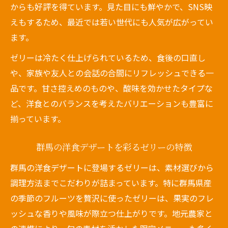
からも好評を得ています。見た目にも鮮やかで、SNS映
洋食のデザートタイムにおすすめのゼリー
えもするため、最近では若い世代にも人気が広がってい
特集
ます。
群馬産素材で作る洋食ゼリーの魅力を解説
ゼリーは冷たく仕上げられているため、食後の口直し
洋食好きが注目する群馬のゼリー選びポイ
や、家族や友人との会話の合間にリフレッシュできる一
ント
品です。甘さ控えめのものや、酸味を効かせたタイプな
涼やかなゼリーが彩る洋食の新提案
ど、洋食とのバランスを考えたバリエーションも豊富に
洋食とゼリーの組み合わせが新しい楽しみ
揃っています。
方
群馬洋食に映える涼やかなゼリーの提案
群馬の洋食デザートを彩るゼリーの特徴
今注目の洋食ゼリーデザートの最新トレン
群馬の洋食デザートに登場するゼリーは、素材選びから
ド
調理方法までこだわりが詰まっています。特に群馬県産
洋食タイムを涼やかに彩るゼリーの魅力
の季節のフルーツを贅沢に使ったゼリーは、果実のフレ
群馬洋食店の工夫が光るゼリーデザート特
ッシュな香りや風味が際立つ仕上がりです。地元農家と
集