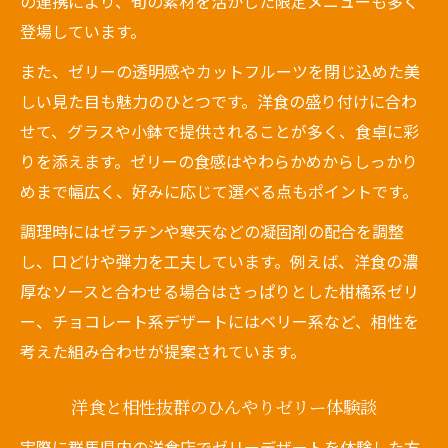
の連携により、旬の素材を活かした限定メニューも多く
群馬ならではの洋食×ゼリーの魅力発見
登場しています。
群馬でしか味わえない洋食ゼリーの魅力
また、ゼリーの透明感やカットフルーツを閉じ込めた美
洋食店で発見した群馬らしいゼリーデザー
しい見た目も魅力のひとつです。洋食の盛り付けに合わ
ト
せて、グラスや小鉢で提供されることが多く、食卓に彩
ご当地ならではの洋食ゼリーの楽しみ方
りを添えます。ゼリーの食感はやわらかめからしっかり
群馬の洋食文化が育むゼリーの新しい提案
めまで幅広く、好みに応じて選べる点もポイントです。
洋食とゼリーの組み合わせで地元の味を再
調理時にはゼラチンや寒天などの凝固剤の配合を調整
発見
し、口どけや弾力を工夫しています。例えば、洋食の濃
洋食シーンに映える群馬のゼリーデザート
厚なソースと合わせる場合はさっぱりとした柑橘系ゼリ
ー、チョコレート系デザートにはベリー系など、相性を
洋食に華を添える群馬のゼリーデザート特
考えた組み合わせが提案されています。
集
洋食タイムが楽しくなるゼリーの魅力とは
洋食と相性抜群のひんやりゼリー体験談
群馬で人気の洋食ゼリーの選び方とポイン
実際に群馬県内の洋食店でゼリーデザートを体験した方