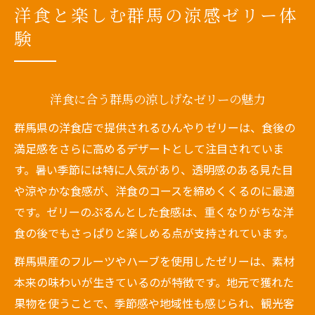
方
洋食と楽しむ群馬の涼感ゼリー体
ひんやりゼリーデザートで夏の洋食を満喫
験
夏の洋食に最適なひんやりゼリーの楽しみ
方
洋食とゼリーで味わう群馬の夏の贅沢時間
洋食に合う群馬の涼しげなゼリーの魅力
ひんやりゼリーで洋食の満足度がアップす
群馬県の洋食店で提供されるひんやりゼリーは、食後の
る理由
満足感をさらに高めるデザートとして注目されていま
夏限定の洋食デザートにゼリーが選ばれる
す。暑い季節には特に人気があり、透明感のある見た目
訳
や涼やかな食感が、洋食のコースを締めくくるのに最適
群馬の洋食店で人気のゼリーデザート傾向
です。ゼリーのぷるんとした食感は、重くなりがちな洋
食の後でもさっぱりと楽しめる点が支持されています。
素材が際立つ群馬の洋食ゼリー特集
厳選素材が光る群馬の洋食ゼリーの美味し
群馬県産のフルーツやハーブを使用したゼリーは、素材
さ
本来の味わいが生きているのが特徴です。地元で獲れた
地元食材を活かした洋食ゼリーのこだわり
果物を使うことで、季節感や地域性も感じられ、観光客