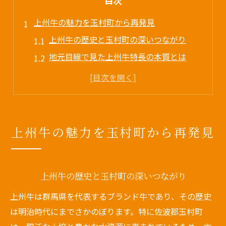
目次
上州牛の魅力を玉村町から再発見
上州牛の歴史と玉村町の深いつながり
地元目線で見た上州牛特長の本質とは
上州牛が食卓にもたらす贅沢な価値
玉村町で上州牛が人気を集める理由を解説
上州牛の読み方とブランドの誇りを紹介
赤身が光る上州牛の美味しさと特徴
上州牛の魅力を玉村町から再発見
上州牛の赤身が生み出す旨みの秘密
上州牛特長のバランス良い脂肪と食感
上州牛は本当にまずい？評判の実態
上州牛の歴史と玉村町の深いつながり
上州牛の肉質基準と味わいの違い
上州牛は群馬県を代表するブランド牛であり、その歴史
上州牛を美味しく味わうコツとポイント
は明治時代にまでさかのぼります。特に佐波郡玉村町