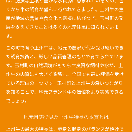
は、肥沃な土壌と豊かな水資源に恵まれているため、古
群馬の自然が育む上州牛の秘密とは
くから牛の飼育が盛んに行われてきました。上州牛の生
利根川と上毛三山が育てる上州牛の特長
産が地域の農業や食文化と密接に結びつき、玉村町の発
群馬の自然環境と上州牛の品質の関係
展を支えてきたことは多くの地元住民に知られていま
上州牛に適した飼育方法と衛生管理体制
す。
自然が生み出す上州牛の豊かな旨みとは
この町で育つ上州牛は、地元の農家が代々受け継いでき
上州牛が安全で安心な理由を探る
た飼育技術と、厳しい品質管理のもとで育てられていま
上州和牛との違いを分かりやすく解説
す。玉村町の自然環境がもたらす良質な飼料や水が、上
上州牛と上州和牛の定義と特徴を比較
州牛の肉質にも大きく影響し、全国でも高い評価を受け
上州牛と上州和牛の違いを正しく知る方法
ている理由の一つです。玉村町と上州牛の深いつながり
上州牛は交雑種も含むブランド牛
を知ることで、地元ブランド牛の価値をより実感できる
でしょう。
最高級牛との違いと選び方のポイント
上州牛のランク基準と呼び名の由来
地元目線で見た上州牛特長の本質とは
上州牛の選び方と品質基準を学ぶ
上州牛の最大の特長は、赤身と脂身のバランスが絶妙で
上州牛を選ぶ際の品質基準と見極め方