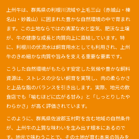
上州牛は、群馬県の利根川流域や上毛三山（赤城山・榛
名山・妙義山）に囲まれた豊かな自然環境の中で育まれ
ます。この土地ならではの清潔な水と空気、肥沃な土壌
が、牛の健康な成長と肉質向上に直結しています。特
に、利根川の伏流水は飼育用水としても利用され、上州
牛のきめ細かな肉質や旨みを支える重要な要素です。
こうした自然環境がもたらす安定した気候や豊かな飼料
資源は、ストレスの少ない飼育を実現し、肉の柔らかさ
と上品な脂のバランスを引き出します。実際、地元の飲
食店でも「噛むほどに広がる甘み」と「しっとりしたや
わらかさ」が高く評価されています。
このように、群馬県佐波郡玉村町を含む地域の自然条件
が、上州牛の上質な味わいを生み出す根本にあるので
す。地元で味わうことで、その土地が育む本来の旨みを