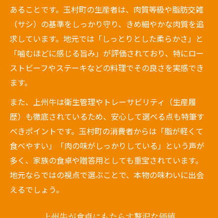
あることです。玉村町の生産者は、肉質等級や脂肪交雑
上州牛の等級制度と公式基準を解説
（サシ）の基準をしっかり守り、きめ細やかな肉質を追
家族に安心な上州牛を選ぶコツとは
求しています。地元では「しっとりとした柔らかさ」と
上州牛の購入時に確認すべきポイント
「噛むほどに感じる旨み」が評価されており、特にロー
上州牛のランクや等級と美味しさの関係
ストビーフやステーキなどの料理でその良さを実感でき
おもてなしに上州牛を選ぶ安心理由
ます。
上州牛が特別なおもてなしに選ばれる理由
また、上州牛は衛生管理やトレーサビリティ（生産履
上州牛の安全性と衛生管理の取り組み
歴）も徹底されているため、安心して選べる点も特筆す
べきポイントです。玉村町の消費者からは「脂が軽くて
家族や来客に上州牛を勧めたいポイント
食べやすい」「肉の味がしっかりしている」という声が
上州牛の美味しさで叶える贅沢な時間
多く、家族の食卓や贈答用としても重宝されています。
上州牛を使った特別な日の楽しみ方
地元ならではの視点で選ぶことで、本物の味わいに出会
えるでしょう。
上州牛が食卓にもたらす贅沢な価値